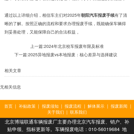
通过以上详细介绍，相信车主们对2025年
朝阳汽车报废手续
有了清
晰的了解。按照正确的流程和要求办理报废手续，既能确保车辆得
到妥善处理，又能保障自己的合法权益 。
上一篇:
2024年北京校车报废年限及标准
下一篇:
2025异地报废vs本地报废：核心差异与选择建议
相关文章
无相关信息
首页
|
补贴政策
|
报废须知
|
报废流程
|
解体展示
|
报废新闻
|
关于我们
|
联系我们
北京博瑞联通车辆报废厂主要办理北京汽车报废、销户、补
贴申领、指标更新等。车辆报废电话：010-56019684 地